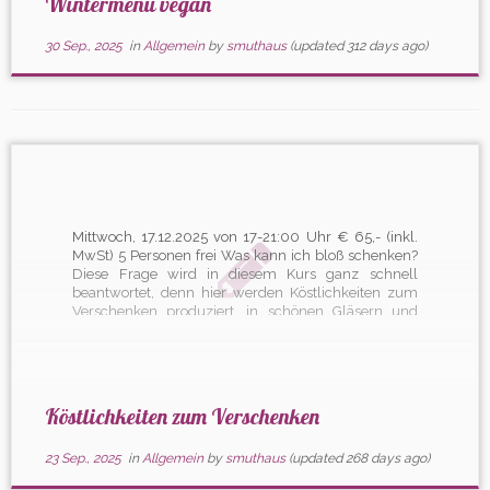
Wintermenü vegan
30 Sep., 2025
in
Allgemein
by
smuthaus
(updated 312 days ago)
Mittwoch, 17.12.2025 von 17-21:00 Uhr € 65,- (inkl.
MwSt) 5 Personen frei Was kann ich bloß schenken?
Diese Frage wird in diesem Kurs ganz schnell
beantwortet, denn hier werden Köstlichkeiten zum
Verschenken produziert, in schönen Gläsern und
Fläschchen abgefüllt und beschriftet. Wir zaubern
Gewürz- und Kräutersalze, aromatisieren Zucker,
stellen Pralinen […]
Köstlichkeiten zum Verschenken
23 Sep., 2025
in
Allgemein
by
smuthaus
(updated 268 days ago)