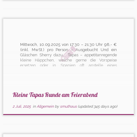
Mittwoch, 10.09.2025 von 17:30 – 21:30 Uhr 98,- €
(inkl. MwSt.) pro Person – Ausgebucht Und ein
Gläschen Sherry dazu…. Tapas – appetitanregende
kleine Häppchen, welche gerne die Vorspeise
ersetzen oder in Spanien oft anstelle eines
Mittagessens gereicht werden. Mit wunderbaren
Zutaten aus Meer, Wald und Feld werden wir
unserer […]
Kleine Tapas Runde am Feierabend
2 Juli, 2025
in
Allgemein
by
smuthaus
(updated 345 days ago)