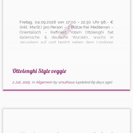
Freitag, 04.09.2026 von 17:00 – 22:30 Uhr 98,- €
(inkl. MwSt.) pro Person – 2 Plätze frei Mediterran –
Orientalisch – Raffiniert Yotam Ottolenghi hat
italienische & deutsche Wurzeln, wuchs in
Jerusalem auf und besitzt neben dem Londoner
Restaurant Nopi, vier Spezialitätenläden und ist ein
großartiger Kochbuchautor. Sein Kochstil ist […]
Ottolenghi Style veggie
2 Juli, 2025
in
Allgemein
by
smuthaus
(updated 69 days ago)