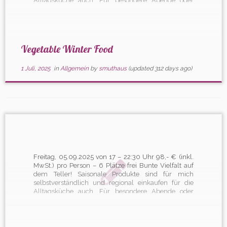
Alltagsküche auch. Für besondere Abende oder
Gäste darf die ein oder andere Zutat gerne auch mal
aus der […]
Vegetable Winter Food
1 Juli, 2025
in
Allgemein
by
smuthaus
(updated 312 days ago)
Freitag, 05.09.2025 von 17 – 22:30 Uhr 98,- € (inkl.
MwSt.) pro Person – 6 Plätze frei Bunte Vielfalt auf
dem Teller! Saisonale Produkte sind für mich
selbstverständlich und regional einkaufen für die
Alltagsküche auch. Für besondere Abende oder
Gäste darf die ein oder andere Zutat gerne auch mal
aus […]