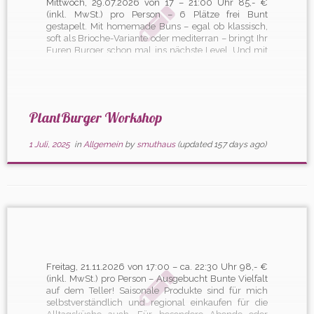
Mittwoch, 29.07.2026 von 17 – 21:00 Uhr 85,- €
(inkl. MwSt.) pro Person – 6 Plätze frei Bunt
gestapelt. Mit homemade Buns – egal ob klassisch,
soft als Brioche-Variante oder mediterran – bringt Ihr
Euren Burger schon mal ins nächste Level. Und mit
den eigenen kreativen Patties, köstlichen Saucen
und […]
PlantBurger Workshop
1 Juli, 2025
in
Allgemein
by
smuthaus
(updated 157 days ago)
Freitag, 21.11.2026 von 17:00 – ca. 22:30 Uhr 98,- €
(inkl. MwSt.) pro Person – Ausgebucht Bunte Vielfalt
auf dem Teller! Saisonale Produkte sind für mich
selbstverständlich und regional einkaufen für die